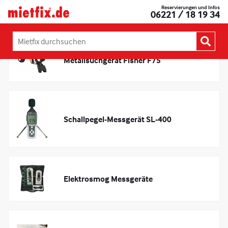
Zum
Reservierungen und Infos
Mietfix®
06221 / 18 19 34
Kategorie:
Messgeräte
Inhalt
Geräte
springen
und
Maschinen
Mietfix
mieten
durchsuchen:
Metallsuchgerät Fisher F75
in
Heidelberg
Schallpegel-Messgerät SL-400
Elektrosmog Messgeräte