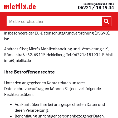
Zum
Reservierungen und Infos
Mietfix®
06221 / 18 19 34
Inhalt
Geräte
Datenschutzhinweis
springen
und
Maschinen
Mietfix
mieten
Verantwortliche Stelle im Sinne der Datenschutzgesetze,
durchsuchen:
in
insbesondere der EU-Datenschutzgrundverordnung (DSGVO),
Heidelberg
ist:
Andreas Siber, Mietfix Mobilienhandlung und -Vermietung e.K.,
Römerstraße 62, 69115 Heidelberg, Tel. 06221/181934, E-Mail:
info@mietfix.de
Ihre Betroffenenrechte
Unter den angegebenen Kontaktdaten unseres
Datenschutzbeauftragten können Sie jederzeit folgende
Rechte ausüben:
Auskunft über Ihre bei uns gespeicherten Daten und
deren Verarbeitung,
Berichtigung unrichtiger personenbezogener Daten,