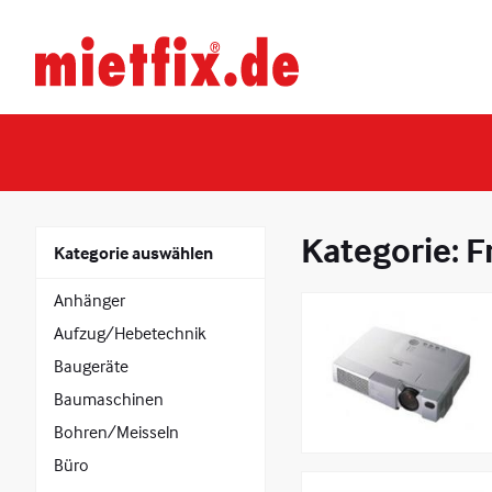
Zum
Inhalt
Mietfix®
springen
Geräte
und
Maschinen
mieten
in
Heidelberg
Kategorie:
F
Kategorie auswählen
Anhänger
Aufzug/Hebetechnik
Baugeräte
Baumaschinen
Bohren/Meisseln
Büro