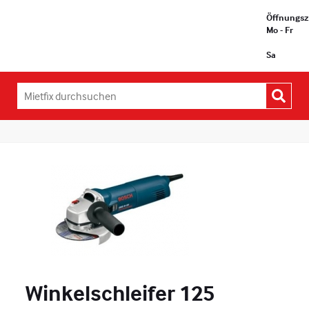
Öffnungsz
Mo - Fr
Sa
Mietfix
durchsuchen:
Winkelschleifer 125