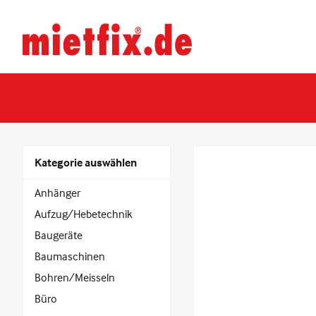
Zum
Inhalt
Mietfix®
springen
Geräte
und
Maschinen
mieten
in
Heidelberg
Kategorie auswählen
Anhänger
Aufzug/Hebetechnik
Baugeräte
Baumaschinen
Bohren/Meisseln
Büro