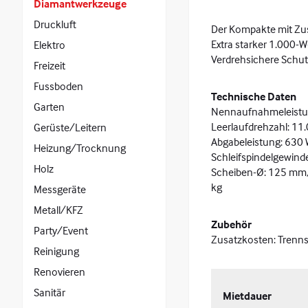
Diamantwerkzeuge
Druckluft
Der Kompakte mit Zu
Extra starker 1.000
Elektro
Verdrehsichere Schutz
Freizeit
Fussboden
Technische Daten
Garten
Nennaufnahmeleistu
Leerlaufdrehzahl: 11
Gerüste/Leitern
Abgabeleistung: 630
Heizung/Trocknung
Schleifspindelgewind
Holz
Scheiben-Ø: 125 mm, 
kg
Messgeräte
Metall/KFZ
Zubehör
Party/Event
Zusatzkosten: Trenn
Reinigung
Renovieren
Sanitär
Mietdauer