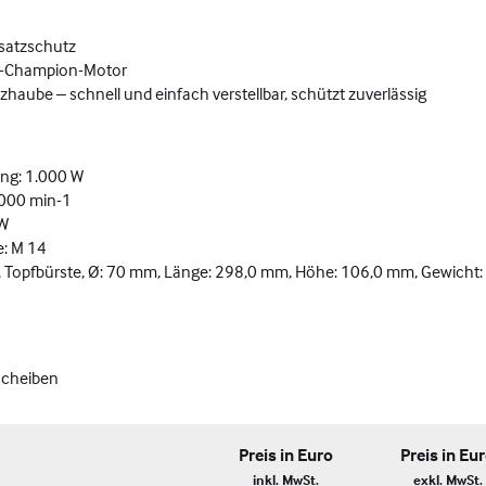
satzschutz
-W-Champion-Motor
haube – schnell und einfach verstellbar, schützt zuverlässig
ng: 1.000 W
.000 min-1
 W
e: M 14
Topfbürste, Ø: 70 mm, Länge: 298,0 mm, Höhe: 106,0 mm, Gewicht:
scheiben
Preis in Euro
Preis in Eu
inkl. MwSt.
exkl. MwSt.