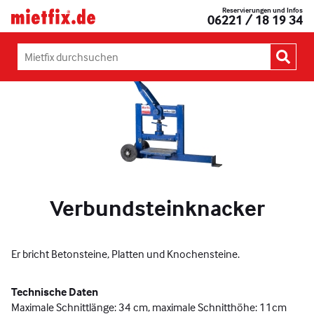
Zum
Reservierungen und Infos
Mietfix®
06221 / 18 19 34
Inhalt
Geräte
springen
und
Maschinen
Mietfix
mieten
durchsuchen:
in
Heidelberg
Verbundsteinknacker
Er bricht Betonsteine, Platten und Knochensteine.
Technische Daten
Maximale Schnittlänge: 34 cm, maximale Schnitthöhe: 11cm