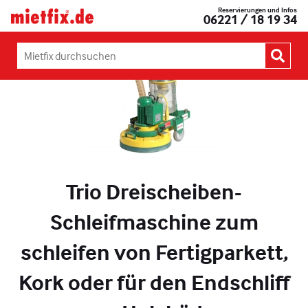
Zum
Reservierungen und Infos
Mietfix®
06221 / 18 19 34
Inhalt
Geräte
springen
und
Maschinen
Mietfix
mieten
durchsuchen:
in
Heidelberg
Trio Dreischeiben-
Schleifmaschine zum
schleifen von Fertigparkett,
Kork oder für den Endschliff