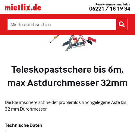
Zum
Reservierungen und Infos
Mietfix®
06221 / 18 19 34
Inhalt
Geräte
springen
und
Maschinen
Mietfix
mieten
durchsuchen:
in
Heidelberg
Teleskopastschere bis 6m,
max Astdurchmesser 32mm
Die Baumschere schneidet problemlos hochgelegene Äste bis
32 mm Durchmesser.
Technische Daten
-