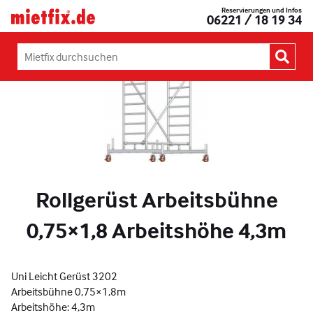
Zum
Reservierungen und Infos
Mietfix®
06221 / 18 19 34
Inhalt
Geräte
springen
und
Maschinen
Mietfix
mieten
durchsuchen:
in
Heidelberg
Rollgerüst Arbeitsbühne
0,75×1,8 Arbeitshöhe 4,3m
Uni Leicht Gerüst 3202
Arbeitsbühne 0,75×1,8m
Arbeitshöhe: 4,3m