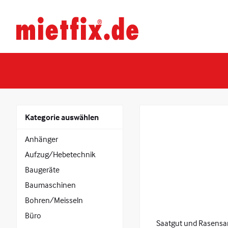
Zum
Inhalt
Mietfix®
springen
Geräte
und
Maschinen
mieten
in
Heidelberg
Kategorie auswählen
Anhänger
Aufzug/Hebetechnik
Baugeräte
Baumaschinen
Bohren/Meisseln
Büro
Saatgut und Rasensam