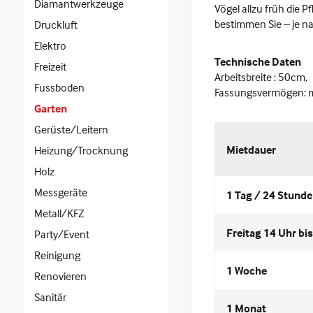
Diamantwerkzeuge
Vögel allzu früh die 
bestimmen Sie – je na
Druckluft
Elektro
Technische Daten
Freizeit
Arbeitsbreite : 50cm,
Fussboden
Fassungsvermögen: mi
Garten
Gerüste/Leitern
Mietdauer
Heizung/Trocknung
Holz
Messgeräte
1 Tag / 24 Stund
Metall/KFZ
Freitag 14 Uhr bi
Party/Event
Reinigung
1 Woche
Renovieren
Sanitär
1 Monat