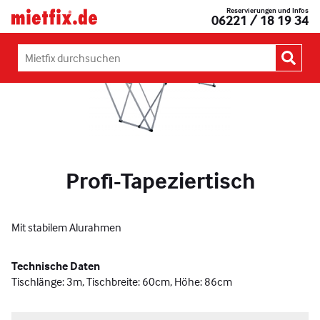
Zum
Reservierungen und Infos
Mietfix®
06221 / 18 19 34
Inhalt
Geräte
springen
und
Maschinen
Mietfix
mieten
durchsuchen:
in
Heidelberg
Profi-Tapeziertisch
Mit stabilem Alurahmen
Technische Daten
Tischlänge: 3m, Tischbreite: 60cm, Höhe: 86cm