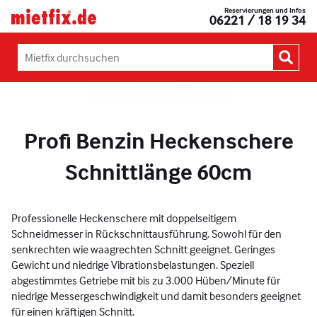
Zum
Reservierungen und Infos
Mietfix®
06221 / 18 19 34
Inhalt
Geräte
springen
und
Maschinen
Mietfix
mieten
durchsuchen:
in
Heidelberg
Profi Benzin Heckenschere
Schnittlänge 60cm
Professionelle Heckenschere mit doppelseitigem
Schneidmesser in Rückschnittausführung. Sowohl für den
senkrechten wie waagrechten Schnitt geeignet. Geringes
Gewicht und niedrige Vibrationsbelastungen. Speziell
abgestimmtes Getriebe mit bis zu 3.000 Hüben/Minute für
niedrige Messergeschwindigkeit und damit besonders geeignet
für einen kräftigen Schnitt.