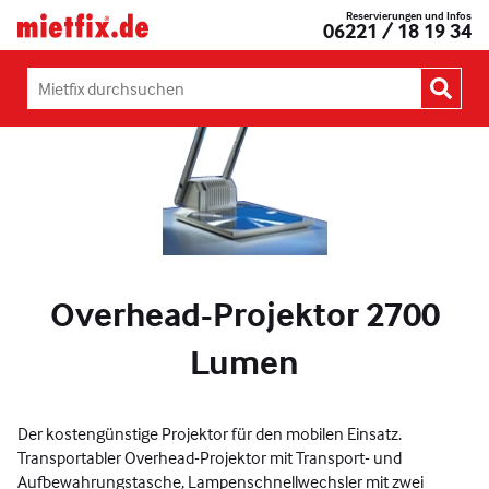
Zum
Reservierungen und Infos
Mietfix®
06221 / 18 19 34
Inhalt
Geräte
springen
und
Maschinen
Mietfix
mieten
durchsuchen:
in
Heidelberg
Overhead-Projektor 2700
Lumen
Der kostengünstige Projektor für den mobilen Einsatz.
Transportabler Overhead-Projektor mit Transport- und
Aufbewahrungstasche, Lampenschnellwechsler mit zwei