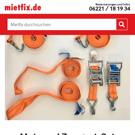
Zum
Reservierungen und Infos
Mietfix®
06221 / 18 19 34
Inhalt
Geräte
springen
und
Maschinen
Mietfix
mieten
durchsuchen:
in
Heidelberg