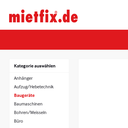
Zum
Inhalt
Mietfix®
springen
Geräte
und
Maschinen
mieten
in
Heidelberg
Kategorie auswählen
Anhänger
Aufzug/Hebetechnik
Baugeräte
Baumaschinen
Bohren/Meisseln
Büro