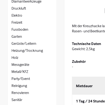
Diamantwerkzeuge
Druckluft
Elektro
Freizeit
Mit der Kreuzhacke la
Fussboden
Rasen- und Beetkante
Garten
Gerüste/Leitern
Technische Daten
Gewicht: 2,5kg
Heizung/Trocknung
Holz
Zubehör
Messgeräte
-
Metall/KFZ
Party/Event
Reinigung
Mietdauer
Renovieren
Sanitär
1 Tag / 24 Stund