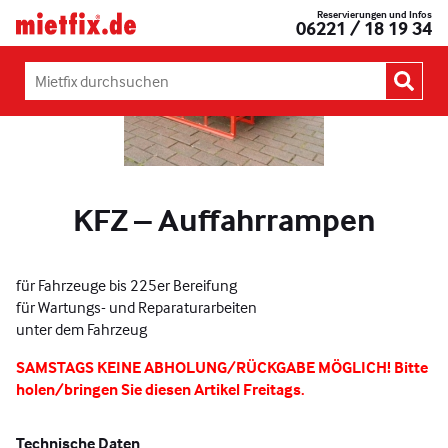
Zum
Reservierungen und Infos
Mietfix®
06221 / 18 19 34
Inhalt
Geräte
springen
und
Maschinen
Mietfix
mieten
durchsuchen:
in
Heidelberg
KFZ – Auffahrrampen
für Fahrzeuge bis 225er Bereifung
für Wartungs- und Reparaturarbeiten
unter dem Fahrzeug
SAMSTAGS KEINE ABHOLUNG/RÜCKGABE MÖGLICH! Bitte
holen/bringen Sie diesen Artikel Freitags.
Technische Daten