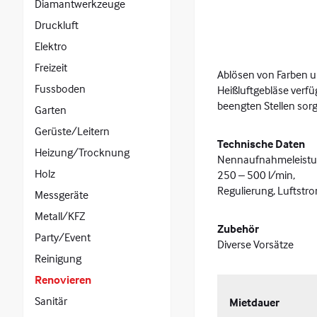
Diamantwerkzeuge
Druckluft
Elektro
Freizeit
Ablösen von Farben u
Fussboden
Heißluftgebläse verfü
beengten Stellen sor
Garten
Gerüste/Leitern
Technische Daten
Heizung/Trocknung
Nennaufnahmeleistung
Holz
250 – 500 l/min,
Regulierung, Luftstro
Messgeräte
Metall/KFZ
Zubehör
Party/Event
Diverse Vorsätze
Reinigung
Renovieren
Sanitär
Mietdauer