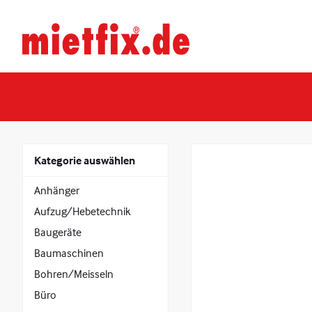
Zum
Inhalt
Mietfix®
springen
Geräte
und
Maschinen
mieten
in
Heidelberg
Kategorie auswählen
Anhänger
Aufzug/Hebetechnik
Baugeräte
Baumaschinen
Bohren/Meisseln
Büro