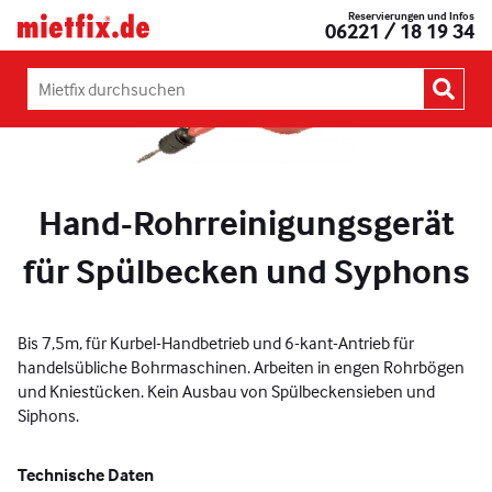
Zum
Reservierungen und Infos
Mietfix®
06221 / 18 19 34
Inhalt
Geräte
springen
und
Maschinen
Mietfix
mieten
durchsuchen:
in
Heidelberg
Hand-Rohrreinigungsgerät
für Spülbecken und Syphons
Bis 7,5m, für Kurbel-Handbetrieb und 6-kant-Antrieb für
handelsübliche Bohrmaschinen. Arbeiten in engen Rohrbögen
und Kniestücken. Kein Ausbau von Spülbeckensieben und
Siphons.
Technische Daten