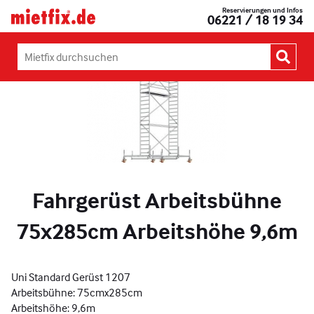
Zum
Reservierungen und Infos
Mietfix®
06221 / 18 19 34
Inhalt
Geräte
springen
und
Maschinen
Mietfix
mieten
durchsuchen:
in
Heidelberg
Fahrgerüst Arbeitsbühne
75x285cm Arbeitshöhe 9,6m
Uni Standard Gerüst 1207
Arbeitsbühne: 75cmx285cm
Arbeitshöhe: 9,6m