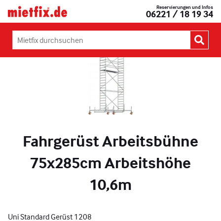
Zum
Reservierungen und Infos
Mietfix®
06221 / 18 19 34
Inhalt
Geräte
springen
und
Maschinen
Mietfix
mieten
durchsuchen:
in
Heidelberg
Fahrgerüst Arbeitsbühne
75x285cm Arbeitshöhe
10,6m
Uni Standard Gerüst 1208