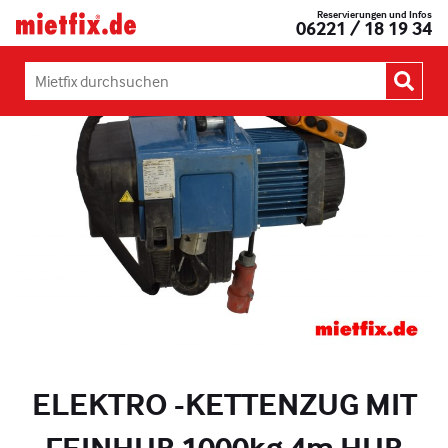
Zum
Reservierungen und Infos
Mietfix®
06221 / 18 19 34
Inhalt
Geräte
springen
und
Maschinen
Mietfix
mieten
durchsuchen:
in
Heidelberg
ELEKTRO -KETTENZUG MIT
FEINHUB 1000kg 4m HUB