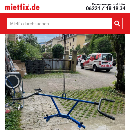
Zum
Reservierungen und Infos
Mietfix®
06221 / 18 19 34
Inhalt
Geräte
springen
und
Maschinen
Mietfix
mieten
durchsuchen:
in
Heidelberg