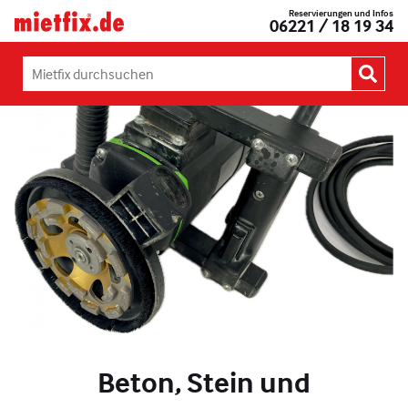
Zum
Reservierungen und Infos
Mietfix®
06221 / 18 19 34
Inhalt
Geräte
springen
und
Maschinen
Mietfix
mieten
durchsuchen:
in
Heidelberg
Beton, Stein und