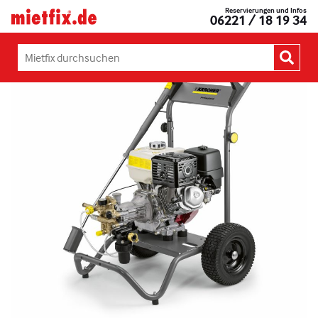
Zum
Reservierungen und Infos
Mietfix®
06221 / 18 19 34
Inhalt
Geräte
springen
und
Maschinen
Mietfix
mieten
durchsuchen:
in
Heidelberg